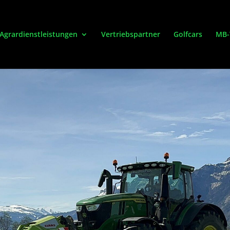
Agrardienstleistungen
Vertriebspartner
Golfcars
MB-