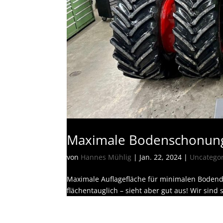
Maximale Bodenschonung
von
Hannes Mühlig
|
Jan. 22, 2024
|
Uncatego
Maximale Auflagefläche für minimalen Bodendru
flächentauglich – sieht aber gut aus! Wir sind 