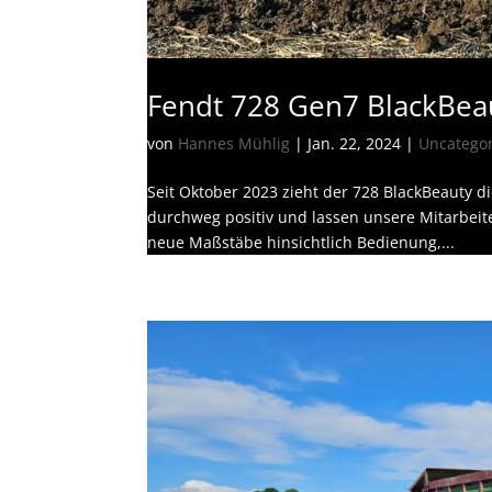
Fendt 728 Gen7 BlackBea
von
Hannes Mühlig
|
Jan. 22, 2024
|
Uncatego
Seit Oktober 2023 zieht der 728 BlackBeauty di
durchweg positiv und lassen unsere Mitarbeite
neue Maßstäbe hinsichtlich Bedienung,...