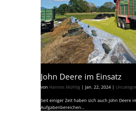
John Deere im Einsatz
von
Hannes Mühlig
|
Jan. 22, 2024
|
Uncatego
Seit einiger Zeit haben sich auch John Deere i
Aufgabenbereichen...