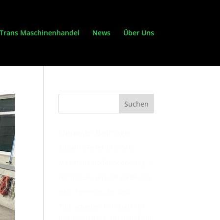
Trans Maschinenhandel
News
Über Uns
Neueste Beiträge
30 Jahre Peter und MB!
Maximale Bodenschonung ;)
Fendt 728 Gen7 BlackBeauty
John Deere im Einsatz
Top aktueller Fuhrpark für
beste Leistung auf dem Feld!