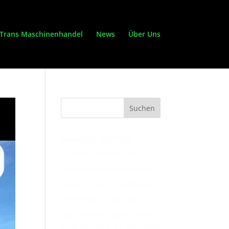
Trans Maschinenhandel
News
Über Uns
Neueste Beiträge
30 Jahre Peter und MB!
Maximale Bodenschonung ;)
Fendt 728 Gen7 BlackBeauty
John Deere im Einsatz
Top aktueller Fuhrpark für
beste Leistung auf dem Feld!