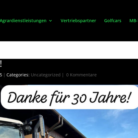
Agrardienstleistungen
Vertriebspartner
Golfcars
MB-
!
25
|
Categories:
Uncategorized
|
0 Kommentare