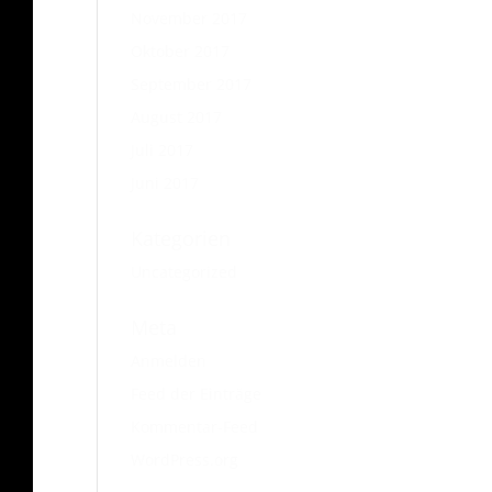
November 2017
Oktober 2017
September 2017
August 2017
Juli 2017
Juni 2017
Kategorien
Uncategorized
Meta
Anmelden
Feed der Einträge
Kommentar-Feed
WordPress.org