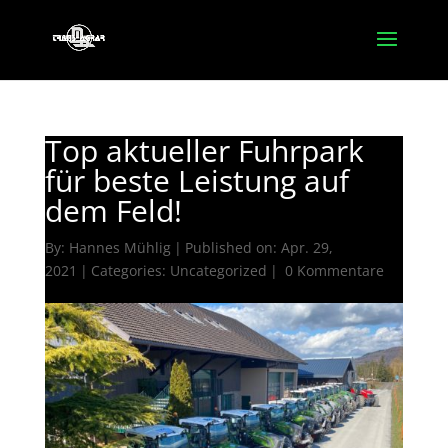
Top aktueller Fuhrpark
für beste Leistung auf
dem Feld!
By:
Hannes Mühlig
|
Published on: Apr. 29,
2021
|
Categories:
Uncategorized
|
0 Kommentare