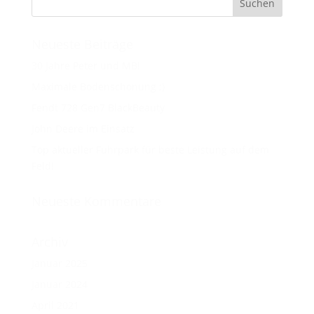
Neueste Beiträge
30 Jahre Peter und MB!
Maximale Bodenschonung ;)
Fendt 728 Gen7 BlackBeauty
John Deere im Einsatz
Top aktueller Fuhrpark für beste Leistung auf dem
Feld!
Neueste Kommentare
Archiv
Januar 2025
Januar 2024
April 2021